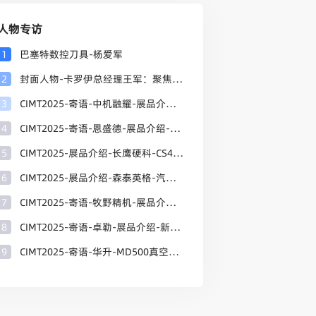
人物专访
1
巴塞特数控刀具-杨爱军
2
封面人物-卡罗伊总经理王军：聚焦核心领域，匠心布局赋能卡罗伊产业革新
3
CIMT2025-寄语-中机融耀-展品介绍-高温合金、钛合金等难加工材料切削刀片
4
CIMT2025-寄语-恩盛德-展品介绍-专注于切削刀具研发、生产与销售
5
CIMT2025-展品介绍-长鹰硬科-CS43棒材牌号-五彩金刚系列-金属陶瓷等
6
CIMT2025-展品介绍-森泰英格-汽车行业零件加工-车削加工整体解决方案
7
CIMT2025-寄语-牧野精机-展品介绍-最新磨削软件-高精密极小径数控工具磨床-六轴数控工具磨床
8
CIMT2025-寄语-卓勒-展品介绍-新型刀具热缩系统-刀具平衡系统-刀柄
9
CIMT2025-寄语-华升-MD500真空镀膜设备-钢件通用加工王者-HAE 涂层