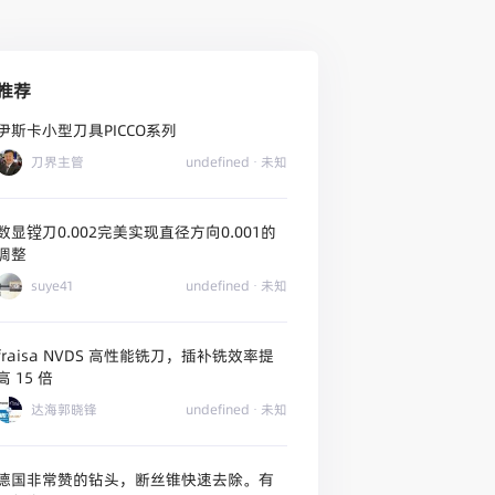
推荐
伊斯卡小型刀具PICCO系列
刀界主管
undefined
· 未知
数显镗刀0.002完美实现直径方向0.001的
调整
suye41
undefined
· 未知
aisa NVDS 高性能铣刀，插补铣效率提
高 15 倍
达海郭晓锋
undefined
· 未知
德国非常赞的钻头，断丝锥快速去除。有