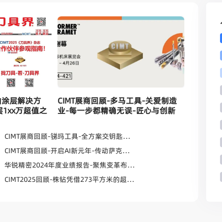
机轴涂层解决方
CIMT展商回顾-多马工具-关爱制造
1xx万超值之
业-每一步都精确无误-匠心与创新
CIMT展商回顾-锑玛工具-全方案交钥匙及总包刀具管理服务成热点！
CIMT展商回顾-开启AI新元年-传动萨克新未来-齿轮刀具制造新可能
华锐精密2024年度业绩报告-聚焦变革布局未来-稳健+利好！
CIMT2025回顾-株钻凭借273平方米的超大展台强势亮相-现时光之刃