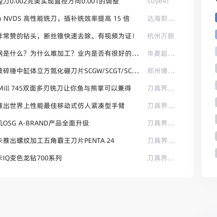
刀0.002完美实现直径方向0.001的调整
suye41
isa NVDS 高性能铣刀，插补铣效率提高 15 倍
达海郭晓锋
非常赞的钻头，断丝锥快速去除。有视频为证！
杭州万朗
淬火钢是什么？为什么难加工？业内是否有很好的解决方案
华菱超硬刀具
车削破碎锤中缸体立方氮化硼刀片SCGW/SCGT/SCMW/SCMT博特刀具光洁度高
郑州博特张长杰
oMill 745双面多刃铣刀让你鱼与熊掌可以兼得
刀具界记者
推出世界上性能最佳移动式仿人紧凑型手臂
刀具界记者
OSG A-BRAND产品全面升级
刀具界记者
推出螺纹加工五角霸王刀片PENTA 24
刀具界记者
IQ变色龙钻700系列
刀具界记者