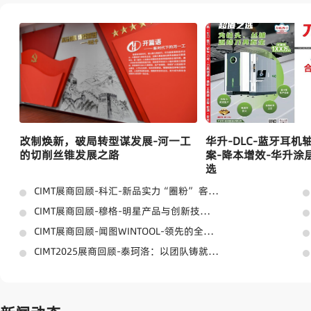
供单一的装夹方向。伊斯卡PICCOACE为各瑞士自动
车床提供高品质、适用的通用解决方案，允许操作
者从各个方向对小刀杆进行装卸操作。 新型PIC
COCUT端面切槽刀主要用于外圆、内孔以及沿轴向
切槽加工，PICCOCUT具有强固的几何形状，用于端
面高效切深槽加工，切槽宽度3、4及5mm，最大切
削深度达40mm，其最小端面首切直径为16mm。
整体硬质合金刀杆带两个内冷却通孔，使冷却
液能精密直达切削刃及后刀面切削区域。当高压冷
却液（最高达100bar）从内冷却通孔喷射出，生成
易于从所加工槽中排出的细小切屑。PICCOCUT冷却
改制焕新，破局转型谋发展-河一工
华升-DLC-蓝牙耳
结构的优点是可大幅提升刀具寿命和被加工表面光
的切削丝锥发展之路
案-降本增效-华升涂层
洁度。新型PICCO小刀杆采用伊斯卡IC1008PVD涂层
选
牌号，该牌号适用切削速度范围宽，可用于不同材
料的加工。《刀具工程师技术交流群》QQ群号：47
CIMT展商回顾-科汇-新品实力“圈粉” 客户口碑见证-标刀-钻头涂层
4128281（1000人）《刀具界人脉》QQ群号：674
47102（2000人）欢迎转发——本公众号投稿请加微
CIMT展商回顾-穆格-明星产品与创新技术惊艳亮相-多元化刀具解决方案
信daojie8...
CIMT展商回顾-闻图WINTOOL-领先的全面解决方案-最受关注！
CIMT2025展商回顾-泰珂洛：以团队铸就技术之魂，赋能智造崭新未来