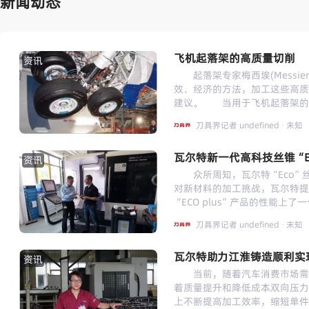
新闻动态
飞机起落架的高质量切削
资讯
起落架专家梅西埃(Messie
效、经济的方法，加工这些高质
建议。 当用于飞机起落架的大型
由波音787 梦想飞机上支柱
刀具界记者
undefined
· 未知
主要因为专门开发的 5-5-5-
在适用的切削刀具。 “这种
瓦尔特新一代高科技丝锥“Ec
埃的制造发展经理 Philip S
资讯
少百分之三，回报是显着的，尤
众所周知，瓦尔特“Eco”
助于开发加工解决方案，梅西埃
对新材料的加工挑战，瓦尔特提供
发”的目标。原先就拥有加工“标
“ECO plus”产品的性能
削试验。 虽然效率和成本是
在丝锥制造厂成功确定一道工序
刀具界记者
undefined
· 未知
代价。随着超过 130 吨的
家的瓦尔特公司，肯定了解这一
者，每个毛坯都要花费很多个以
盲孔螺纹 （Walter Prototyp 
尤其是当该项目代表了梅西埃
瓦尔特助力江淮铸造顺利实
“Eco”丝锥产品系列已连续多
资讯
金锻造毛坯件粗加工的机床是一台六主
螺纹切削 尽管我们有大量长
当前，随着汽车消费市场需求
Gloucester 工厂最新的型
会开始老化而需要更新。这是因
着质量提升和降低成本双向压力
成本。”该机床特有的齿轮驱
越复杂，对加工这些材料的刀具
上不断提高加工效率，缩短单件