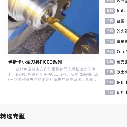
资讯
数显镗
资讯
fra
资讯
德国
资讯
资讯
资讯
Cor
伊斯卡小型刀具PICCO系列
资讯
雄克
高精度及装夹方向的柔性化需求增长激发了伊
资讯
欧士机
斯卡研制出先进的新型PICCO刀柄。技术创新的PICC
OACE系列有独特的受专利保护的装夹系统，具有高
资讯
伊斯卡
精度、高刚性及装夹高柔性三大主要特点。 新
型PICCOACE系列由高刚性刀杆及夹套构成。当采用
资讯
伊斯卡
所提供的扳手对夹套进行旋转以拧紧PICCO小刀杆
时，锁紧楔块被向心力推动并对小刀杆施加压力，
将其安全锁紧至精密位置。采用PICCOACE的装夹系
统节省了更换PICCO小刀杆的宝贵时间，确保能快换
精选专题
小刀杆，并实现高达0.005mm的重复定位精度。
尽管当前市场上瑞士自动车床的多样性对刀具提
出了多方向装夹的需求，但大多数现存小刀杆仅提