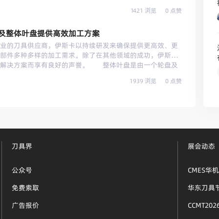
情形(归因于极高的热和切削力)开始，包含英国的 David
说，稳定性是其核心竞争力之一。风电装置的转子通过成百
其大批量、高精度、高质量、高稳定性的加工特性，要求发
dd 以及更多来自山高瑞典总部的专家组成的山高刀具团队着手通过对切
1421 浏览
0 点赞
年的最大载荷。对于耐高温材料的应用而言，攻丝越来越具
率，以应对节拍要求。——编者按 江淮汽车是国产品牌中的
性能的大幅提高。与正在进行的材质等级试验和切削策略、
工程师研发出更加优秀的产品。通过长时间研发，在“Eco”
GDI 发动机是国内首款自主研发、技术成熟并广泛量产的机型，
致 Spiers 现在命名为“一个稳定、可重复的工艺”的进展
lus”产品。“自15年前上市以来，‘Eco’（现在是‘Eco
及整体叶盘提供高效加工方案
轮增压、双可变气门正时、集成中冷器式塑料进气歧管和油
80mm的玉米铣刀(R220.69 Power Turbo)和装有
omic（经济性）＇，也就是说，最佳的性价比。这是一款优秀的刀
驱动、涨断连杆等多项先进技术于一身，具备高功率、高品
的刀具供应商，伊斯卡以持续研发来确保提供更高效、更
T.2006)的仿形铣刀(R220.29)，它是基于硬质合金材质等级
管理的负责人Timo Mager说。 材料创新带来的挑战
特点，与普通发动机相比，它的待速油耗最高可降低30%以
部件多种多样的加工需求。除了在其他领域的成功，伊斯卡
刀具被用于插铣锻件的廓形，这个粗加工要从零件表面去除大约
别无他求，只关心一件事情--稳定性。攻丝是工件的最后加
了强劲动力与超低油耗的完美融合。满足节拍与效率要求图1.
效解决方案而享有良好的声誉。 整体叶盘是由一个轮盘及
，我们有一个必须要实现的‘目标’成本，”Spiers 说。“如
具断在孔中，那么通常来说，引起的损失无法估量。最理想
公司车间主任。 “这些主要是为江淮瑞风S5配套的，它
组件。研发整体叶盘的目的旨在取代由一个轮盘与多个可移
’(那是我们现在的状态)，在首次切削试验后我们所处的比值
侵蚀处理；最坏的情况是，整个零件报废。由于存在这类风
1939 浏览
0 点赞
高功率，这样就使得车辆起步更迅捷，动力也更充沛。平常
盘。自八十年代中期推向市场后，整体叶盘越来越受市场欢
这个项目还有多远。基本上，通过我们与刀具供应商的合作，粗
别关注。即使只有细微的崩刃，他们也会快速更换刀具，不
面对罗列在加工车间内正待进入下一道工序的1.5TGDI涡轮
转子（IBR’s），往往由整体材料加工而成。 整体叶盘的
%。” Spiers 由衷地称赞山高团队在为这个富有挑战的工程
“由于材料和加工方法的变化，即使是Eco产品系列，也开始
菊，合肥江淮铸造有限责任公司（以下简称江淮铸造，为江
动机的运用不仅带来性能的改善，还免除了对轮盘及叶片进
。“我们都必须回到基本事实，”他说。“材料时新的，没有
或者刀具使用寿命的波动性增大”，Timo Mager根据公司
）车间主任表示，“集团一方面不断进行工艺优化，从工序
一次装夹中在同一台机床上完成加工。 源于整体叶盘形状
不去猜测一个初始的‘最佳点’并通过尝试不同的思路来改进解
“我们无法接受这样的事实，我们必须赶上现代材料带来的
求从单件成本降低上狠下功夫，从切削加工方面要效益。这
轴机床及前沿的数控软件，还需要高效可靠的切削刀具。由
造工程师与刀具供应商协力开发新思路并将其用于试验的案
新刀具。” 韧硬度还是硬韧度？ 刀具最重要的因素是
。” 江淮铸造的主要业务是为江淮汽车集团提供铸件产
削，铣刀的品质至关重要。整体叶盘通常由钛合金（Ti）或
单应用，最终的解决方案还没有被推究出来，但是有经验的工
话说，保持刀具寿命与加工可靠性之间的平衡。瓦尔特Zell
的工序调整后，江淮铸造的机加车间承接了缸体的加工任
使用的铣刀需满足这类难加工材料严苛的生产率及万无一失的
刀具界
展会动态
造问题的能力。来自山高刀具在这里和我们在法国的兄弟公
开发项目经理Jürgen Birk说：“咱门举一个可能是最为人知的例
工和钻孔的精加工工序，以实现更严苛的加工节拍要求。据
工制造业的主要供应商之一，伊斯卡已研发出众多寿命长，
表现为在具体层面上开展工作来提供最优的解决方
硬的材料。但是，不能随意敲打金刚石，否则，它将变得粉
整体缸体加工的节拍要求是2.5~3 分钟，可是之前由于要
障整体叶盘的高品质，还能大幅提升用户的生产率。伊斯卡
刀具都还没有彻底结束该项目。“我们意识到我们的成本正在
，表示韧性较差。因此，每一位机械加工人员的梦想是总所
公众号
CMES华
难以达到上述目标，会被延长至5~6分钟。而现在通过工艺
答案是提供应用了公司高品质涂层技术的整体硬质合金立铣
能确保一个更好的利率，”Spiers 先生说。“正因为这
有为Eco Plus丝锥开发出类似的新基体材料，但我们正在努
序，整体缸体加工的节拍可以缩短至2分05秒，这在同行里
MULTI-MASTER）。 相关刀具来自伊斯卡多产的研发
面紧密合作，希望能获得更大的收获。”梅西埃展示出的决
免费索取
华东刀具
工艺（需要在相应温度下进行特殊的调质处理以及专门优化
间内正待进入下一道工序的1.5TGDI涡轮增压直喷发动机的缸
细晶粒基体结合了PVD纳米涂层技术及前沿的束魔涂层后处
神，Samuel Franklin Cody 在英国
已经研发出了足够硬而且韧性大的粉末冶金高速钢基体材
加工效率下，瓦尔特刀具的寿命更高，而且刀具本体抗震性
着提升了刀具的抗冲击强度及耐磨性，收获更长的刀具寿命，提升
广告报价
CCMT202
航空展的举办地)进行首次成功、持续、动力推动的飞行距今已经
一个非常漫长的过程，正如产品经理Timo Mager所
以前在集团公司发动机公司加工时，不仅满足不了整体生产
的铣削加工由槽的粗加工开始，伊斯卡专为此加工需求研制
术也许已经领先一些，但其精神仍然是一样的。...
才最终明白韧硬比是丝锥崩刃增加的根本原因。最初，我们