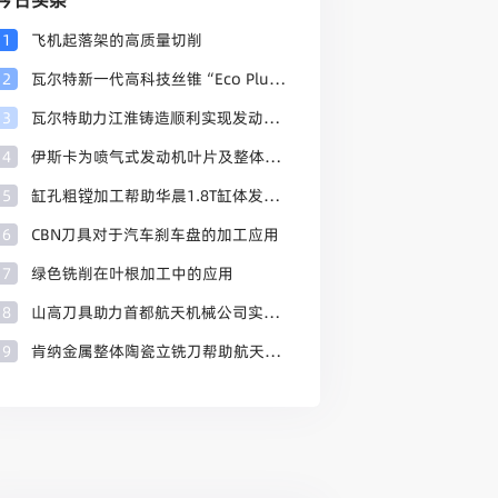
今日头条
1
飞机起落架的高质量切削
2
瓦尔特新一代高科技丝锥“Eco Plus”轻松应对新材料的加工挑战
3
瓦尔特助力江淮铸造顺利实现发动机缸体加工工艺调整升级
4
伊斯卡为喷气式发动机叶片及整体叶盘提供高效加工方案
5
缸孔粗镗加工帮助华晨1.8T缸体发动机进行有效改进
6
CBN刀具对于汽车刹车盘的加工应用
7
绿色铣削在叶根加工中的应用
8
山高刀具助力首都航天机械公司实现更高密度地发射
9
肯纳金属整体陶瓷立铣刀帮助航天航空客户解决交期困惑