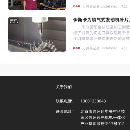
的刀具寿命仅比以秒来计数稍好的
加。对于日益扩大的能源行业来
的重点。尤其是发动机制造，因
Pearson 和Dave To
刀具界记者
undefined
· 未知
上千个螺纹连接，旨在能承受多
动机加工车间必须不断提高效
削刃微观几何角度的修改来获得
有挑战性。这促使瓦尔特的研发
佼佼者，其核心发动机 1.5T
参数的持续调整串联在一起，这导
的基础上，我们研发出了“Eco P
伊斯卡为喷气式发动机叶片
集国际先进的缸内直喷、废气涡
资讯
产生。 解决方案是基于使用一个直径
Plus’）就一直代表‘econ
气分离一体式缸盖护罩、静音链
作为引领全球航空加工制造业
五个改制的 20mm 圆刀片(RPH
具，”瓦尔特全球螺纹加工产品
质、低油耗、低排放、轻量化等
经济划算的切削刀具以适用于各
T350M的一个特殊变种。该
对于这类高品质丝锥而言，用户
上，可使整车节油20%，实现
还因向整体叶盘提供创新的高
30mm 余量。 “对于这个加工
工工序之一。也就是说，如果刀
任建菊，合肥江淮铸造有限责任
多个叶片组成的单个航空发动机
果我们假定目标成本的比值为‘1
的情况是，断在孔中的刀具还能
刀具界记者
undefined
· 未知
的优势是低转速高扭矩，高转速
出的叶片组成的传统的装配式叶
为1.6，那表明我们距离完成
险，你能够理解客户对丝锥的特
我们都是开足两班，高效生产。”
迎。整体叶盘也被称作整体叶盘
加工时间已经削减了 60-70 
管它们还剩下多长的使用寿命。
增压直喷发动机的缸体件，任建
压缩机和风扇在现代涡轮喷气发
困境提供解决方案所作出的努力
受到影响。人们老是抱怨丝锥崩刃
淮汽车股份有限公司控股子公司
行组装，并使得重要组件能在
现成的参数，那意味着我们不得
以往的经验表达了自己的意见。
调整上降低节拍；另一方面，要
复杂，零件的加工除却需使用多
决方案。这就是一个梅西埃的制
日益增长的需求步伐，研发出
对我们来说，是挑战也是机遇
于整体叶盘的主要加工方式为铣
例。” “通过现有技术的简
基材有最佳平衡的硬韧比。换句
品，在同为集团下属的发动机厂
镍基合金（Ni）制成，故而所
关于我们
程师们已经展示出解决棘手的制
am Harmersbach工厂丝锥
务，主要集中进行缸体的半精加
加工需求。 作为全球航空加
司的合作一直是第一流的，直接
子--金刚石，我们知道它是最
介绍，按照集团高效生产的要求，
技术出众的铣刀，不仅有助于保
案。” 可是，梅西埃和山高
碎。为什么？因为硬度达到极点
联系电话：
13601238843
兼顾缸体孔加工工序，整体节拍
回应整体叶盘高效加工而给出的
上升，所以我们必须要做得更多才
周知的‘橡胶金刚石’。我们还没
改进，由铸造公司完成孔加工工
刀及技术创新的变形金刚立铣刀（
样，我们正与山高刀具在镀层方
联系地址：
北京市通州区中关村科技
力。”得益于一种特殊的热处理
算是非常快的了。图2. 加工车
部门。伊斯卡采用亚细晶粒及超
心反映了英国航空在一个世纪中的创新精
的后处理过程），瓦尔特工程师
园区通州园光机电一体化
体件。 对比证明，在同样的
理技术（SUMO TEC）,显
Farnborough(两年一届
料。 这听起来简单，但实际上是
产业基地政府路17号012
有很好的改进。 “这道工序
了加工特性。 源于整体叶盘
100年了。自1908年以来，技
说：我们花了大量的时间研发，