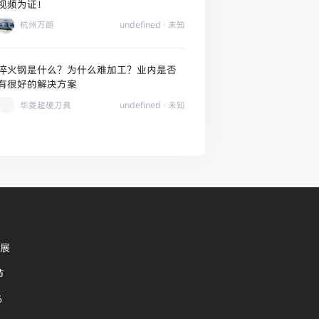
视频为证！
杭州万朗
undefined
· 未知
淬火钢是什么？为什么难加工？业内是否
有很好的解决方案
华菱超硬刀具
undefined
· 未知
机展
节
6