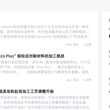
r-Dowty)航空英国分部已经花了过去五年时间去开发一种高
量、复杂的钛合金零件，其中包含着来自山高刀具的帮助和
结构零件成为英国Gloucester 的梅西埃工厂的支柱时，
横梁所提出的挑战已经试验了该公司全部的决心和设计技能。这
1542 浏览
0 点赞
3 材料代表了下一代的钛合金，当2003 年该项目开始时还不存
材料已经被开发用于提供令人印象深刻的强度重量比，”梅西
o Plus”轻松应对新材料的加工挑战
piers 解释道。“飞机的空机重量节约百分之一就能使燃油消耗减
其是当今燃油占了航班总成本的百分之三十以上。”为了有
丝锥是行业的佼佼者，多年来一直保持最佳畅销势头。为了应
邀请了精心选择的多家优秀刀具供应商来商议“加速工艺开
了新一代高科技丝锥“Eco Plus”。通过大量的研发工作，
准”钛合金经验的山高刀具在 2004 年展开了它的第一次切
上了一个新的台阶。 丝锥的质量和加工可靠性至关重要，因而
主要驱动因素，但这些渴望追求的东西决不能以牺牲质量为
后，决不轻易更改，除非有很充分的理由。作为精密刀具专
fr
1422 浏览
0 点赞
下降力作用在每个支柱横梁上，绝不允许加工质量差的零件。再
点。因此，瓦尔特专注于质量和持续性：1999年以来，用于
千为单位的英镑：生产出废品完全不能成为一个被选项目，
Paradur®） 和通孔螺纹（Walter Prototyp Prototex®）的
从波音得到的起落架的第一个商业合同。 被用来执行钛合
现发动机缸体加工工艺调整升级
年成为刀具细分行业最畅销产品之一。 ＂Eco-nomical＂
轴的 DST Droop &Rein CNC 铣床。虽然它远非
期使用的成功案例，但是在某些时候，即使最畅销的产品也
逐渐升级，竞争也日趋激烈，汽车及零部件制造企业面临
号，Spiers 先生说：“世界上没有公司能比得上它每个主轴的单位
为行业要求在不断变化，包括与使用的材料有关。这些材料
，如何有效保证汽车零部件的加工质量和精度？并在此基础
动的床头箱在较低的主轴转速时提供高功率。 从一个获得
就要求越高。汽车业的曲轴和凸轮轴的抗拉强度不断地增
产品的生产成本？成为当前汽车及零部件制造企业最为关注